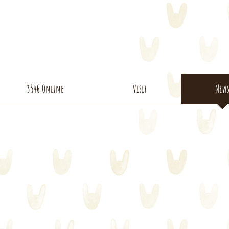
3546 Online
Visit
New